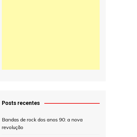
日本語
한국어
中文 (中国)
Posts recentes
Bandas de rock dos anos 90: a nova
revolução