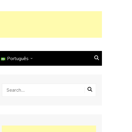
Português
English
Français
Español
Italiano
Deutsch
Português