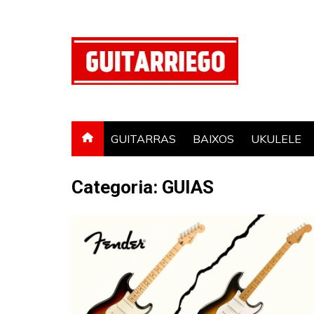
Ir
para
o
conteúdo
GUITARRAS
BAIXOS
UKULELE
Categoria:
GUIAS