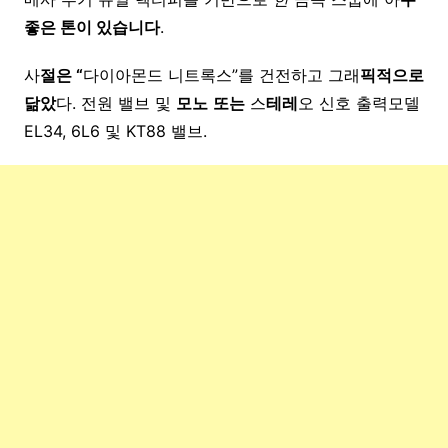
좋은 톤이 있습니다
.
사
절은 “
다이아몬드 니트록스”를 건전하고 그래
픽적으로
닮았
다. 전원 밸브 및
모노
또는
스
테레
오 신호 출력모델
EL34, 6L6 및 KT88 밸브.