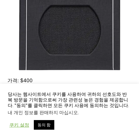
가격: $400
당사는 웹사이트에서 쿠키를 사용하여 귀하의 선호도와 반
Supro는 최초의 앰프 제조업체 중 하나였습니다. 50년
복 방문을 기억함으로써 가장 관련성 높은 경험을 제공합니
대 중반의 클래식 Blues King 8을 현대적으로 재해석한
다. "동의"를 클릭하면 모든 쿠키 사용에 동의하는 것입니다.
내 개인 정보를 판매하지 마십시오
.
이 제품은 12AX7 및 12AU7이 있는 클래스 A 진공관 회
로를 특징으로 합니다.
쿠키 설정
동의 함