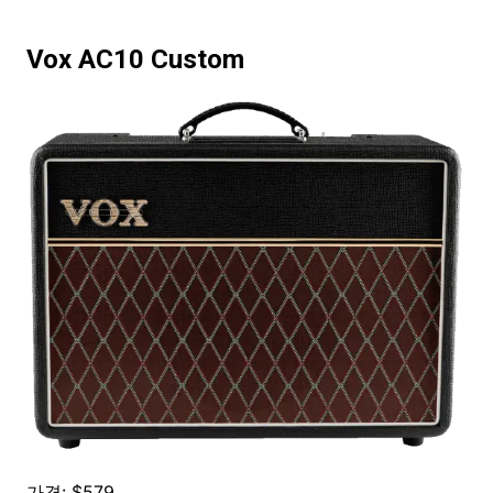
Vox AC10 Custom
가격: $579