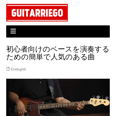
Skip
to
content
初心者向けのベースを演奏する
ための簡単で人気のある曲
Erekigitā