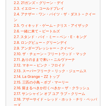
2.2.
21ガンズ – グリーン・デイ
2.3.
イエロー – コールドプレイ
2.4.
アナザー・ワン・バイツ・ザ・ダスト – クイー
ン
2.5.
ウィキッド・ゲーム – クリス・アイザック
2.6.
一緒に来て – ビートルズ
2.7.
スタンド・バイ・ミー – ベン・E・キング
2.8.
ロングビュー – グリーンデイ
2.9.
アンダープレッシャー – クイーン
2.10.
ザ・チェーン – フリートウッド・マック
2.11.
ありのままで来い – ニルヴァーナ
2.12.
マネー – ピンク・フロイド
2.13.
スーパーフリーク – リック・ジェームス
2.14.
La Grange – ZZ トップ
2.15.
三匹の小鳥 – ボブ・マーリー
2.16.
留まるべきか行くべきか – ザ・クラッシュ
2.17.
サンシャイン オブ ユア ラブ – クリーム
2.18.
アザーサイド – レッド・ホット・チリ・ペッパ
ーズ