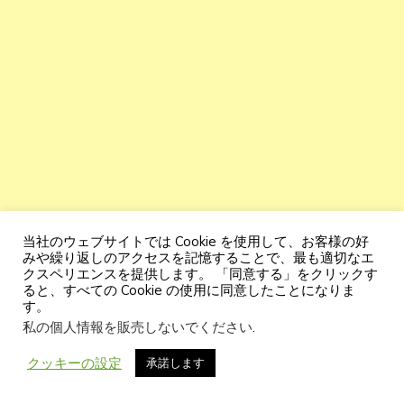
当社のウェブサイトでは Cookie を使用して、お客様の好
みや繰り返しのアクセスを記憶することで、最も適切なエ
クスペリエンスを提供します。 「同意する」をクリックす
ると、すべての Cookie の使用に同意したことになりま
す。
私の個人情報を販売しないでください
.
ピアノからウクレレ
までほぼすべての楽器に対応 。し
たがって、これは初心者のベーシストが学ぶのに理想的
クッキーの設定
承諾します
な曲です。親しみやすいテンポと曲全体の単一のモチー